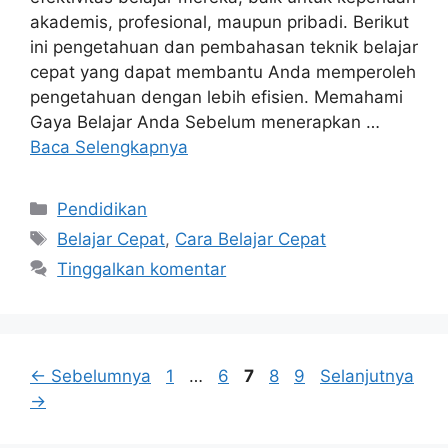
akademis, profesional, maupun pribadi. Berikut
ini pengetahuan dan pembahasan teknik belajar
cepat yang dapat membantu Anda memperoleh
pengetahuan dengan lebih efisien. Memahami
Gaya Belajar Anda Sebelum menerapkan …
Baca Selengkapnya
Kategori
Pendidikan
Tag
Belajar Cepat
,
Cara Belajar Cepat
Tinggalkan komentar
Halaman
Halaman
Halaman
Halaman
Halaman
←
Sebelumnya
1
…
6
7
8
9
Selanjutnya
→