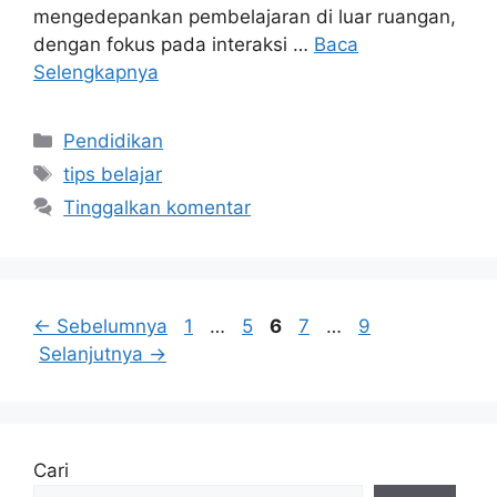
mengedepankan pembelajaran di luar ruangan,
dengan fokus pada interaksi …
Baca
Selengkapnya
Kategori
Pendidikan
Tag
tips belajar
Tinggalkan komentar
Halaman
Halaman
Halaman
Halaman
Halaman
←
Sebelumnya
1
…
5
6
7
…
9
Selanjutnya
→
Cari