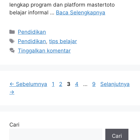
lengkap program dan platform mastertoto
belajar informal …
Baca Selengkapnya
Kategori
Pendidikan
Tag
Pendidikan
,
tips belajar
Tinggalkan komentar
Halaman
Halaman
Halaman
Halaman
Halaman
←
Sebelumnya
1
2
3
4
…
9
Selanjutnya
→
Cari
Cari