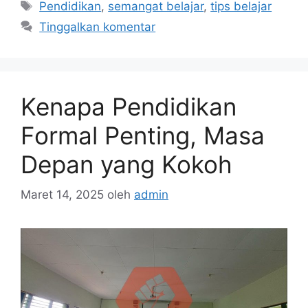
Tag
Pendidikan
,
semangat belajar
,
tips belajar
Tinggalkan komentar
Kenapa Pendidikan
Formal Penting, Masa
Depan yang Kokoh
Maret 14, 2025
oleh
admin